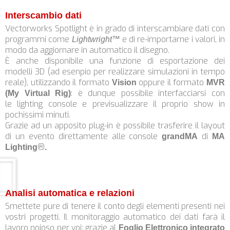
Interscambio dati
Vectorworks Spotlight è in grado di interscambiare dati con
programmi come
e di re-importarne i valori, in
Lightwright™
modo da aggiornare in automatico il disegno.
È anche disponibile una funzione di esportazione dei
modelli 3D (ad esenpio per realizzare simulazioni in tempo
reale), utilizzando il formato
oppure il formato
Vision
MVR
: è dunque possibile interfacciarsi con
(My Virtual Rig)
le lighting console e previsualizzare il proprio show in
pochissimi minuti.
Grazie ad un apposito plug-in è possibile trasferire il layout
di un evento direttamente alle console
di
grandMA
MA
®
Lighting
.
Analisi automatica e relazioni
Smettete pure di tenere il conto degli elementi presenti nei
vostri progetti. Il monitoraggio automatico dei dati farà il
lavoro noioso per voi: grazie al
Foglio Elettronico integrato