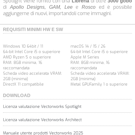
Spotlight viene fornito con una
di oltre
Libreria
3000 gobo
di
e
ed è possibile
Apollo Designs, GAM, Lee
Rosco
aggiungerne di nuovi, importandoli come immagini.
REQUISITI MINIMI HW E SW
Windows 10 64bit / 11
macOS 14 / 15 / 26
64-bit Intel Core i5 o superiore
64-bit Intel Core i5 o superiore
AMD Ryzen 5 o superiore
Apple M Series
RAM: 8GB minima, 16
RAM: 8GB minima, 16
raccomandata
raccomandata
Scheda video accelerata VRAM:
Scheda video accelerata VRAM:
2GB (minima)
2GB (minima)
DirectX 11 compatibile
Metal GPUFamily 1 o superiore
DOWNLOAD
Licenza valutazione Vectorworks Spotlight
Licenza valutazione Vectorworks Architect
Manuale utente prodotti Vectorworks 2025