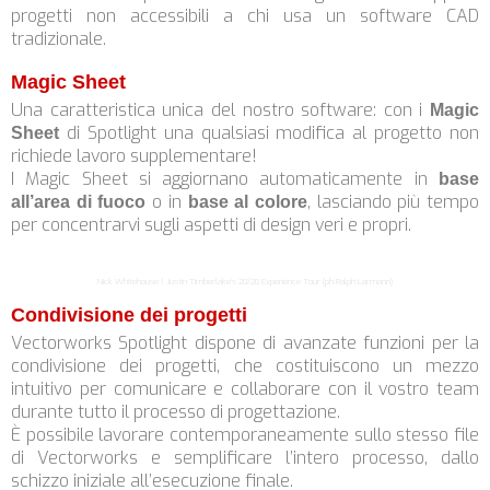
progetti non accessibili a chi usa un software CAD
tradizionale.
Magic Sheet
Una caratteristica unica del nostro software: con i
Magic
di Spotlight una qualsiasi modifica al progetto non
Sheet
richiede lavoro supplementare!
I Magic Sheet si aggiornano automaticamente in
base
o in
, lasciando più tempo
all’area di fuoco
base al colore
per concentrarvi sugli aspetti di design veri e propri.
Nick Whitehouse | Justin Timberlake’s 20/20 Experience Tour (ph.Ralph Larmann)
Condivisione dei progetti
Vectorworks Spotlight dispone di avanzate funzioni per la
condivisione dei progetti, che costituiscono un mezzo
intuitivo per comunicare e collaborare con il vostro team
durante tutto il processo di progettazione.
È possibile lavorare contemporaneamente sullo stesso file
di Vectorworks e semplificare l’intero processo, dallo
schizzo iniziale all’esecuzione finale.