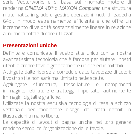
serie Vectorworks e si basa sul rinomato motore di
rendering
di
, una struttura
CINEMA 4D
MAXON Computer
®
matematica in grado di gestire operazioni multi-threaded a
64bit in modo estremamente efficiente e che offre un
incremento di velocità sostanzialmente lineare in relazione
al numero totale di core utilizzabili.
Presentazioni uniche
Definite e comunicate il vostro stile unico con la nostra
avanzatissima tecnologia che è famosa per aiutare i nostri
utenti a creare tavole graficamente uniche ed inimitabili.
Attingete dalle risorse a corredo e dalle tavolozze di colori:
il vostro stile non sarà mai limitato nelle scelte.
Aggiungete sfumature, tassellature e riempimenti
immagine, retinature e tratteggi. Importate facilmente le
immagini digitali e grafiche.
Utilizzate la nostra esclusiva tecnologia di resa a schizzo
vettoriale per modificare disegni dai tratti definiti in
illustrazioni a mano libera.
Le capacità di layout di pagina uniche nel loro genere
rendono semplice l’organizzazione delle tavole.