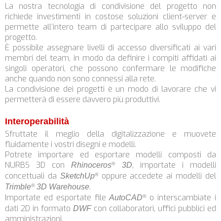
La nostra tecnologia di condivisione del progetto non
richiede investimenti in costose soluzioni client-server e
permette all’intero team di partecipare allo sviluppo del
progetto.
È possibile assegnare livelli di accesso diversificati ai vari
membri del team, in modo da definire i compiti affidati ai
singoli operatori, che possono confermare le modifiche
anche quando non sono connessi alla rete.
La condivisione dei progetti è un modo di lavorare che vi
permetterà di essere davvero più produttivi.
Interoperabilità
Sfruttate il meglio della digitalizzazione e muovete
fluidamente i vostri disegni e modelli.
Potrete importare ed esportare modelli composti da
NURBS 3D con
, importate i modelli
Rhinoceros
3D
®
concettuali da
oppure accedete ai modelli del
SketchUp
®
.
Trimble
3D Warehouse
®
Importate ed esportate file
o interscambiate i
AutoCAD
®
dati 2D in formato
con collaboratori, uffici pubblici ed
DWF
amministrazioni.