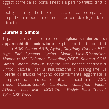
oggetti come pareti, porte, finestre e persino tralicci diritti o
curvi.
Spotlight è in grado di tener traccia dei dati collegati alle
lampade, in modo da creare in automatico legende ed
etichette.
Librerie di Simboli
Il pacchetto viene fornito con
migliaia di Simboli di
dei più importanti produttori,
apparecchi di illuminazione
tra cui
ADB, Altman, ARRI, Ayrton, ClayPaky, Coemar, ETC,
High End Systems, Lycian, Martin, Mole-Richardson,
Morpheus, NSI Colortran, Powerline, ROBE, Selecon, SGM,
, nonché centinaia di
Strand, Strong, Vari-Lite, Wybron, ecc.
Simboli peculiari per la realizzazione di scenografie. Le
vengono costantemente aggiornate e
librerie di tralicci
comprendono i principali produttori mondiali fra cui
ASD
Truss, Cosmic-Global, Eurotruss, Gallagher, Interal,
JThomas, Litec, Milos, MOD Truss, Prolyte, Slick, Tomcat,
.
Tyler, XSF Truss