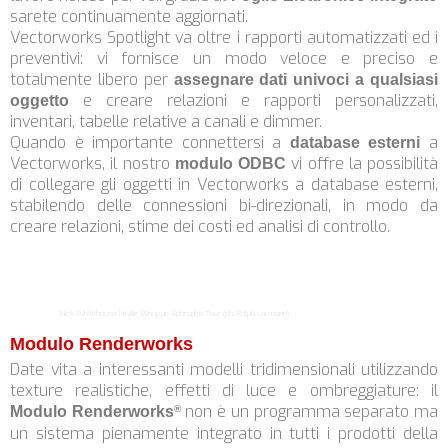
sarete continuamente aggiornati.
Vectorworks Spotlight va oltre i rapporti automatizzati ed i
preventivi: vi fornisce un modo veloce e preciso e
totalmente libero per
assegnare dati univoci a qualsiasi
e creare relazioni e rapporti personalizzati,
oggetto
inventari, tabelle relative a canali e dimmer.
Quando è importante connettersi a
a
database esterni
Vectorworks, il nostro
vi offre la possibilità
modulo ODBC
di collegare gli oggetti in Vectorworks a database esterni,
stabilendo delle connessioni bi-direzionali, in modo da
creare relazioni, stime dei costi ed analisi di controllo.
Nick Whitehouse | Kylie Minogue Aphrodite Tour (ph. Ralph Larmann)
Modulo Renderworks
Date vita a interessanti modelli tridimensionali utilizzando
texture realistiche, effetti di luce e ombreggiature: il
non è un programma separato ma
Modulo Renderworks
®
un sistema pienamente integrato in tutti i prodotti della