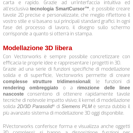
carta e rapido. Grazie ad un’interfaccia intuitiva ed
all’esclusiva
, è possibile creare
tecnologia SmartCursor™
tavole 2D precise e personalizzate, che meglio riflettono il
vostro stile e si basano sui principali standard grafici. In ogni
fase del processo di lavoro, il disegno sullo schermo
corrisponde a quanto si otterrà in stampa.
Modellazione 3D libera
Con Vectorworks è sempre possibile concretizzare con
efficacia le proprie idee e rappresentare i progetti in 3D.
Grazie ad una serie di funzioni specifiche di modellazione
solida e di superficie, Vectorworks permette di creare
; le funzioni di
complesse strutture tridimensionali
o a
rendering ombreggiato
rimozione delle linee
consentono di ottenere rapidamente tavole
nascoste
tecniche di notevole impatto visivo; il kernel di modellazione
solida
di
è senza dubbio il
2D/3D Parasolid
Siemens PLM
®
più avanzato sistema di modellazione 3D oggi disponibile.
RVectorworks conferisce forma e visualizza anche oggetti
3D complessi: si hanno a disposizione funzioni per