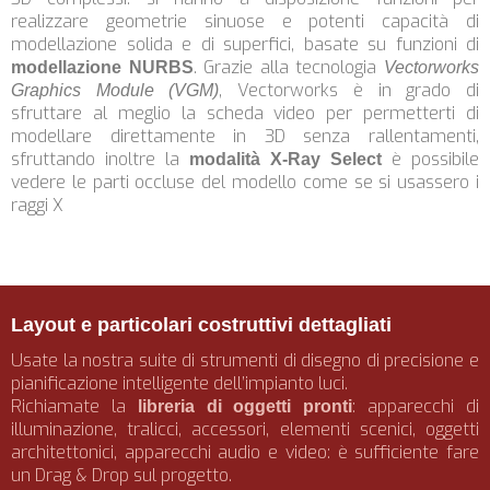
realizzare geometrie sinuose e potenti capacità di
modellazione solida e di superfici, basate su funzioni di
. Grazie alla tecnologia
modellazione NURBS
Vectorworks
, Vectorworks è in grado di
Graphics Module (VGM)
sfruttare al meglio la scheda video per permetterti di
modellare direttamente in 3D senza rallentamenti,
sfruttando inoltre la
è possibile
modalità X-Ray Select
vedere le parti occluse del modello come se si usassero i
raggi X
Donald Holder | The Bridges of Madison County
Layout e particolari costruttivi dettagliati
Usate la nostra suite di strumenti di disegno di precisione e
pianificazione intelligente dell’impianto luci.
Richiamate la
: apparecchi di
libreria di oggetti pronti
illuminazione, tralicci, accessori, elementi scenici, oggetti
architettonici, apparecchi audio e video: è sufficiente fare
un Drag & Drop sul progetto.