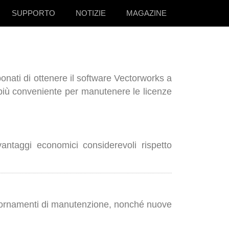
SUPPORTO
NOTIZIE
MAGAZINE
nati di ottenere il software Vectorworks a
 più conveniente per manutenere le licenze
vantaggi economici considerevoli rispetto
giornamenti di manutenzione, nonché nuove