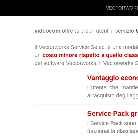
VECTORWOR
videocom
offre ai propri utenti il servizio
Il Vectorworks Service Select è una modal
un
costo minore rispetto a quello clas
del software Vectorworks, il Vectorworks S
Vantaggio econ
L’utente che mantie
all’acquisto degli ag
Service Pack gra
I Service Pack sono
funzionalità rilasciat