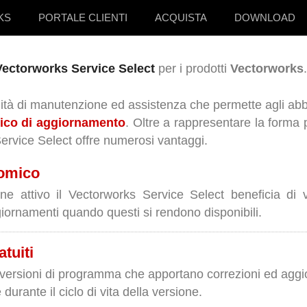
KS
PORTALE CLIENTI
ACQUISTA
DOWNLOAD
Vectorworks Service Select
per i prodotti
Vectorworks
.
ità di manutenzione ed assistenza che permette agli abbo
sico di aggiornamento
. Oltre a rappresentare la forma
ervice Select offre numerosi vantaggi.
omico
ne attivo il Vectorworks Service Select beneficia di 
giornamenti quando questi si rendono disponibili.
tuiti
 versioni di programma che apportano correzioni ed ag
e durante il ciclo di vita della versione.