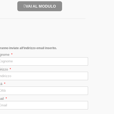
VAI AL MODULO
ranno inviate all’indirizzo email inserito.
gnome
dirizzo
ttà
ail