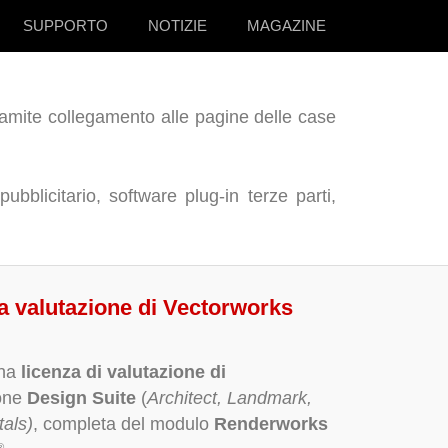
SUPPORTO
NOTIZIE
MAGAZINE
tramite collegamento alle pagine delle case
ubblicitario, software plug-in terze parti,
za valutazione di Vectorworks
una
licenza di valutazione di
ione
Design Suite
(
Architect, Landmark,
als)
, completa del modulo
Renderworks
®