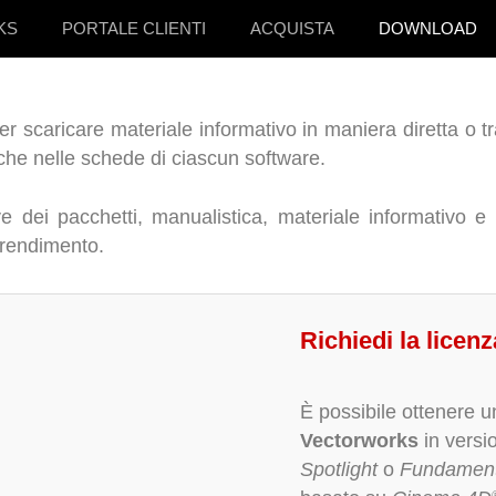
KS
PORTALE CLIENTI
ACQUISTA
DOWNLOAD
per scaricare materiale informativo in maniera diretta o 
anche nelle schede di ciascun software.
e dei pacchetti, manualistica, materiale informativo e p
pprendimento.
Richiedi la licen
È possibile ottenere 
Vectorworks
in vers
Spotlight
o
Fundament