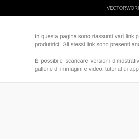
VECTORWOR
In questa pagina sono riassunti vari link 
produttrici. Gli stessi link sono presenti 
È possibile scaricare versioni dimostrativ
gallerie di immagini e video, tutorial di a