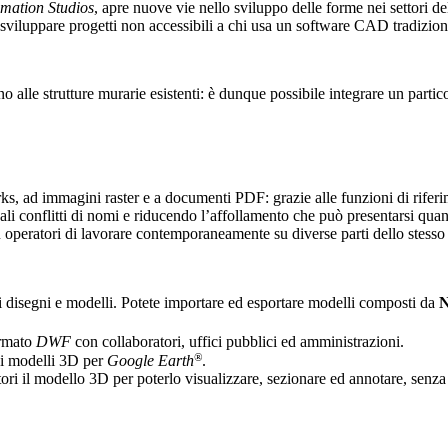
mation Studios
, apre nuove vie nello sviluppo delle forme nei settori de
 sviluppare progetti non accessibili a chi usa un software CAD tradizion
 alle strutture murarie esistenti: è dunque possibile integrare un partico
 ad immagini raster e a documenti PDF: grazie alle funzioni di riferime
 conflitti di nomi e riducendo l’affollamento che può presentarsi quand
ù operatori di lavorare contemporaneamente su diverse parti dello stesso
ri disegni e modelli. Potete importare ed esportare modelli composti da
ormato
DWF
con collaboratori, uffici pubblici ed amministrazioni.
®
 i modelli 3D per
Google Earth
.
atori il modello 3D per poterlo visualizzare, sezionare ed annotare, senza 