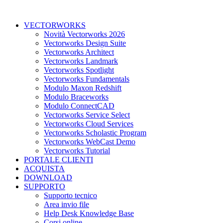
VECTORWORKS
Novità Vectorworks 2026
Vectorworks Design Suite
Vectorworks Architect
Vectorworks Landmark
Vectorworks Spotlight
Vectorworks Fundamentals
Modulo Maxon Redshift
Modulo Braceworks
Modulo ConnectCAD
Vectorworks Service Select
Vectorworks Cloud Services
Vectorworks Scholastic Program
Vectorworks WebCast Demo
Vectorworks Tutorial
PORTALE CLIENTI
ACQUISTA
DOWNLOAD
SUPPORTO
Supporto tecnico
Area invio file
Help Desk Knowledge Base
Corsi online