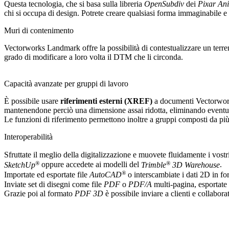
Questa tecnologia, che si basa sulla libreria
OpenSubdiv
dei
Pixar Ani
chi si occupa di design. Potrete creare qualsiasi forma immaginabile e
Muri di contenimento
Vectorworks Landmark offre la possibilità di contestualizzare un terreno
grado di modificare a loro volta il DTM che li circonda.
Capacità avanzate per gruppi di lavoro
È possibile usare
riferimenti esterni (XREF)
a documenti Vectorworks,
mantenendone perciò una dimensione assai ridotta, eliminando eventuali
Le funzioni di riferimento permettono inoltre a gruppi composti da pi
Interoperabilità
Sfruttate il meglio della digitalizzazione e muovete fluidamente i vost
®
®
SketchUp
oppure accedete ai modelli del
Trimble
3D Warehouse
.
®
Importate ed esportate file
AutoCAD
o interscambiate i dati 2D in f
Inviate set di disegni come file
PDF
o
PDF/A
multi-pagina, esportate
Grazie poi al formato
PDF 3D
è possibile inviare a clienti e collabor