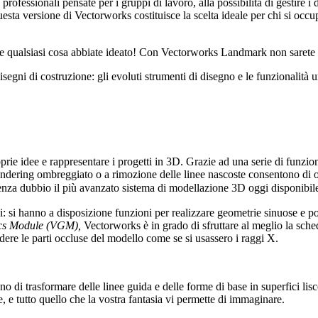
professionali pensate per i gruppi di lavoro, alla possibilità di gestire i 
esta versione di Vectorworks costituisce la scelta ideale per chi si occup
ate qualsiasi cosa abbiate ideato! Con Vectorworks Landmark non sarete lim
i disegni di costruzione: gli evoluti strumenti di disegno e le funzional
rie idee e rappresentare i progetti in 3D. Grazie ad una serie di funzio
rendering ombreggiato o a rimozione delle linee nascoste consentono di o
nza dubbio il più avanzato sistema di modellazione 3D oggi disponibil
si hanno a disposizione funzioni per realizzare geometrie sinuose e pote
cs Module (VGM),
Vectorworks è in grado di sfruttare al meglio la sche
dere le parti occluse del modello come se si usassero i raggi X.
o di trasformare delle linee guida e delle forme di base in superfici lisc
e, e tutto quello che la vostra fantasia vi permette di immaginare.