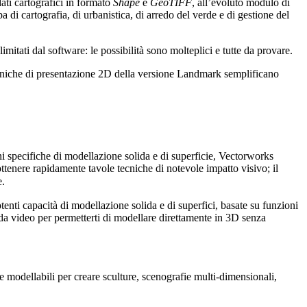
dati cartografici in formato
Shape
e
GeoTIFF
, all’evoluto modulo di
a di cartografia, di urbanistica, di arredo del verde e di gestione del
itati dal software: le possibilità sono molteplici e tutte da provare.
ità uniche di presentazione 2D della versione Landmark semplificano
ni specifiche di modellazione solida e di superficie, Vectorworks
ttenere rapidamente tavole tecniche di notevole impatto visivo; il
e.
nti capacità di modellazione solida e di superfici, basate su funzioni
da video per permetterti di modellare direttamente in 3D senza
e modellabili per creare sculture, scenografie multi-dimensionali,