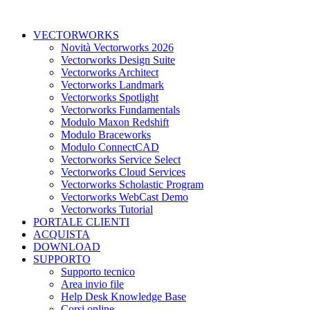
VECTORWORKS
Novità Vectorworks 2026
Vectorworks Design Suite
Vectorworks Architect
Vectorworks Landmark
Vectorworks Spotlight
Vectorworks Fundamentals
Modulo Maxon Redshift
Modulo Braceworks
Modulo ConnectCAD
Vectorworks Service Select
Vectorworks Cloud Services
Vectorworks Scholastic Program
Vectorworks WebCast Demo
Vectorworks Tutorial
PORTALE CLIENTI
ACQUISTA
DOWNLOAD
SUPPORTO
Supporto tecnico
Area invio file
Help Desk Knowledge Base
Corsi online