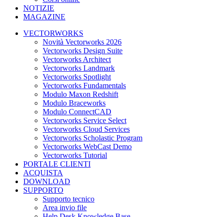
NOTIZIE
MAGAZINE
VECTORWORKS
Novità Vectorworks 2026
Vectorworks Design Suite
Vectorworks Architect
Vectorworks Landmark
Vectorworks Spotlight
Vectorworks Fundamentals
Modulo Maxon Redshift
Modulo Braceworks
Modulo ConnectCAD
Vectorworks Service Select
Vectorworks Cloud Services
Vectorworks Scholastic Program
Vectorworks WebCast Demo
Vectorworks Tutorial
PORTALE CLIENTI
ACQUISTA
DOWNLOAD
SUPPORTO
Supporto tecnico
Area invio file
Help Desk Knowledge Base