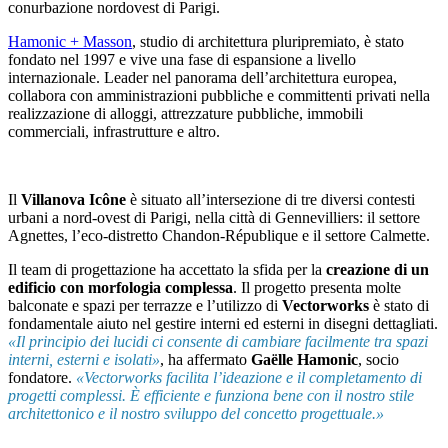
conurbazione nordovest di Parigi.
Hamonic + Masson
, studio di architettura pluripremiato, è stato
fondato nel 1997 e vive una fase di espansione a livello
internazionale. Leader nel panorama dell’architettura europea,
collabora con amministrazioni pubbliche e committenti privati nella
realizzazione di alloggi, attrezzature pubbliche, immobili
commerciali, infrastrutture e altro.
Il
Villanova Icône
è situato all’intersezione di tre diversi contesti
urbani a nord-ovest di Parigi, nella città di Gennevilliers: il settore
Agnettes, l’eco-distretto Chandon-République e il settore Calmette.
Il team di progettazione ha accettato la sfida per la
creazione di un
edificio con morfologia complessa
. Il progetto presenta molte
balconate e spazi per terrazze e l’utilizzo di
Vectorworks
è stato di
fondamentale aiuto nel gestire interni ed esterni in disegni dettagliati.
«Il principio dei lucidi ci consente di cambiare facilmente tra spazi
interni, esterni e isolati»
, ha affermato
Gaëlle Hamonic
, socio
fondatore.
«Vectorworks facilita l’ideazione e il completamento di
progetti complessi. È efficiente e funziona bene con il nostro stile
architettonico e il nostro sviluppo del concetto progettuale.»