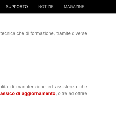
SUPPORTO
NOTIZIE
MAGAZINE
ca tecnica che di formazione, tramite diverse
lità di manutenzione ed assistenza che
classico di aggiornamento
,
oltre ad offrire