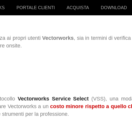
KS
PORTALE CLIENTI
ACQUISTA
DOWNLOAD
a ai propri utenti
Vectorworks
, sia in termini di verifi
re onsite.
otocollo
Vectorworks Service Select
(VSS),
una moda
tware Vectorworks a un
costo minore rispetto a quello 
e strumenti per la professione.