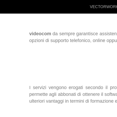
VECTORWOR
videocom
da sempre garantisce assistenz
opzioni di supporto telefonico, online oppu
I servizi vengono erogati secondo il pr
permette agli abbonati di ottenere il sof
ulteriori vantaggi in termini di formazione 