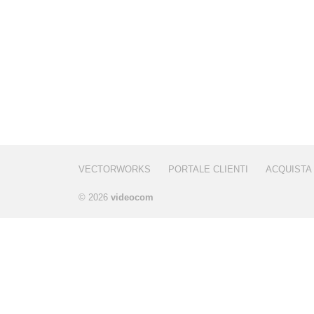
VECTORWORKS
PORTALE CLIENTI
ACQUISTA
© 2026
videocom