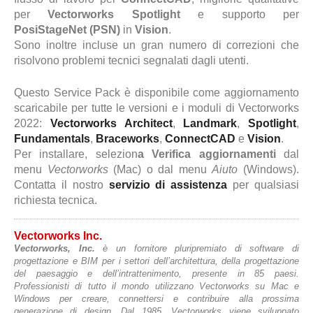
per
Vectorworks Spotlight
e supporto per
PosiStageNet (PSN)
in
Vision
.
Sono inoltre incluse un gran numero di correzioni che
risolvono problemi tecnici segnalati dagli utenti.
Questo Service Pack è disponibile come aggiornamento
scaricabile per tutte le versioni e i moduli di Vectorworks
2022:
Vectorworks Architect
,
Landmark
,
Spotlight
,
Fundamentals
,
Braceworks
,
ConnectCAD
e
Vision
.
Per installare, selezion
a Verifica aggiornamenti
dal
menu
Vectorworks
(Mac) o dal menu
Aiuto
(Windows).
Contatta il nostro
servizio di assistenza
per qualsiasi
richiesta tecnica.
Vectorworks Inc.
Vectorworks, Inc.
è un fornitore pluripremiato di software di
progettazione e BIM per i settori dell’architettura, della progettazione
del paesaggio e dell’intrattenimento, presente in 85 paesi.
Professionisti di tutto il mondo utilizzano Vectorworks su Mac e
Windows per creare, connettersi e contribuire alla prossima
generazione di design. Dal 1985, Vectorworks viene sviluppato