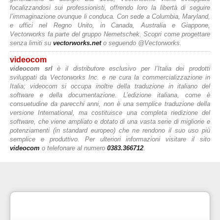
focalizzandosi sui professionisti, offrendo loro la libertà di seguire
l’immaginazione ovunque li conduca. Con sede a Columbia, Maryland,
e uffici nel Regno Unito, in Canada, Australia e Giappone,
Vectorworks fa parte del gruppo Nemetschek. Scopri come progettare
senza limiti su
vectorworks.net
o seguendo @Vectorworks.
videocom
videocom srl
è il distributore esclusivo per l’Italia dei prodotti
sviluppati da Vectorworks Inc. e ne cura la commercializzazione in
Italia; videocom si occupa inoltre della traduzione in italiano del
software e della documentazione. L’edizione italiana, come è
consuetudine da parecchi anni, non è una semplice traduzione della
versione International, ma costituisce una completa riedizione del
software, che viene ampliato e dotato di una vasta serie di migliorie e
potenziamenti (in standard europeo) che ne rendono il suo uso più
semplice e produttivo. Per ulteriori informazioni visitare il sito
videocom
o telefonare al numero
0383.366712
.