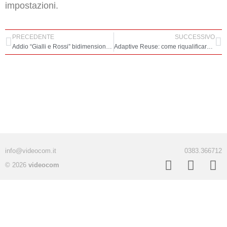
impostazioni.
PRECEDENTE
SUCCESSIVO
Addio “Gialli e Rossi” bidimensionali grazie alla gestione nativa delle Fasi in Vectorworks
Adaptive Reuse: come riqualificare il patrimonio esistente con un workflow progettuale integrato
info@videocom.it
0383.366712
© 2026
videocom