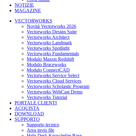
NOTIZIE
MAGAZINE
VECTORWORKS
Novità Vectorworks 2026
Vectorworks Design Suite
Vectorworks Architect
Vectorworks Landmark
Vectorworks Spotlight
Vectorworks Fundamentals
Modulo Maxon Redshift
Modulo Braceworks
Modulo ConnectCAD
Vectorworks Service Select
Vectorworks Cloud Services
Vectorworks Scholastic Program
Vectorworks WebCast Demo
Vectorworks Tutorial
PORTALE CLIENTI
ACQUISTA
DOWNLOAD
SUPPORTO
Supporto tecnico
Area invio file
Help Desk Knowledge Base