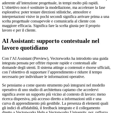
aderente all’intenzione progettuale, in tempi molto più rapidi.
L’obiettivo non è sostituire la modellazione, ma accelerare la fase
esplorativa: poter testare direzioni stilistiche, atmosfere e
interpretazioni visive in pochi secondi significa arrivare prima a una
scelta progettuale consapevole e comunicarla al cliente con
maggiore efficacia. Significa fare la scelta giusta per il proprio
lavoro e per il cliente.
AI Assistant: supporto contestuale nel
lavoro quotidiano
Con l’AI Assistant (Preview), Vectorworks ha introdotto una guida
integrata pensata per offrire risposte rapide e contestuali alle
domande degli utenti. Il sistema attinge a contenuti e risorse ufficiali,
con l’obiettivo di supportare l’apprendimento e ridurre il tempo
necessario per individuare le informazioni operative.
Se pensiamo a come questo strumento può integrarsi nel modello
operativo di uno studio di architettura capiamo che accedervi
significa avere un supporto più vicino al contesto di lavoro: meno
ricerca dispersiva, più accesso diretto a informazioni utili e una
curva di apprendimento più gestibile. La presenza di elementi quali
gli indici di affidabilità, il feedback integrato e il collegamento
diretto a Vectorworks Help e Vectorworks University, poi, rafforza