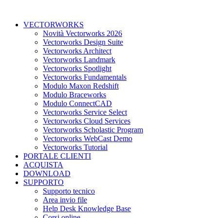
VECTORWORKS
Novità Vectorworks 2026
Vectorworks Design Suite
Vectorworks Architect
Vectorworks Landmark
Vectorworks Spotlight
Vectorworks Fundamentals
Modulo Maxon Redshift
Modulo Braceworks
Modulo ConnectCAD
Vectorworks Service Select
Vectorworks Cloud Services
Vectorworks Scholastic Program
Vectorworks WebCast Demo
Vectorworks Tutorial
PORTALE CLIENTI
ACQUISTA
DOWNLOAD
SUPPORTO
Supporto tecnico
Area invio file
Help Desk Knowledge Base
Corsi online