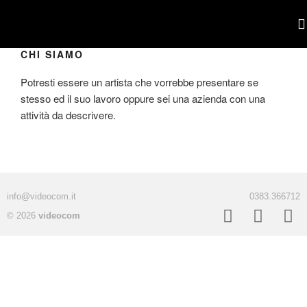
CHI SIAMO
POR
Potresti essere un artista che vorrebbe presentare se
stesso ed il suo lavoro oppure sei una azienda con una
attività da descrivere.
info@videocom.it
0383.366712
© 2026
videocom