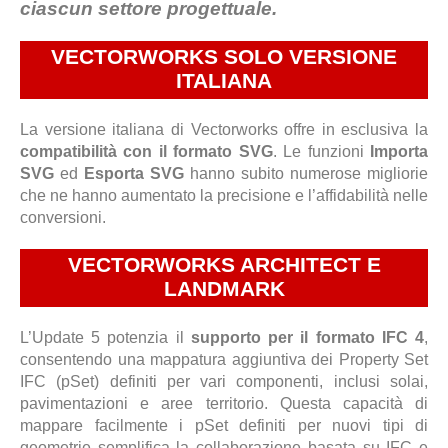
ciascun settore progettuale.
VECTORWORKS SOLO VERSIONE
ITALIANA
La versione italiana di Vectorworks offre in esclusiva la
compatibilità con il formato SVG
. Le funzioni
Importa
SVG
ed
Esporta SVG
hanno subito numerose migliorie
che ne hanno aumentato la precisione e l’affidabilità nelle
conversioni.
VECTORWORKS ARCHITECT E
LANDMARK
L’Update 5 potenzia il
supporto per il formato IFC 4
,
consentendo una mappatura aggiuntiva dei Property Set
IFC (pSet) definiti per vari componenti, inclusi solai,
pavimentazioni e aree territorio. Questa capacità di
mappare facilmente i pSet definiti per nuovi tipi di
geometrie semplifica la collaborazione basata su IFC e