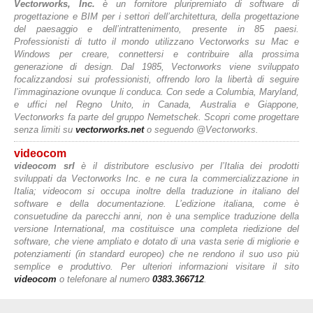
Vectorworks, Inc.
è un fornitore pluripremiato di software di
progettazione e BIM per i settori dell’architettura, della progettazione
del paesaggio e dell’intrattenimento, presente in 85 paesi.
Professionisti di tutto il mondo utilizzano Vectorworks su Mac e
Windows per creare, connettersi e contribuire alla prossima
generazione di design. Dal 1985, Vectorworks viene sviluppato
focalizzandosi sui professionisti, offrendo loro la libertà di seguire
l’immaginazione ovunque li conduca. Con sede a Columbia, Maryland,
e uffici nel Regno Unito, in Canada, Australia e Giappone,
Vectorworks fa parte del gruppo Nemetschek. Scopri come progettare
senza limiti su
vectorworks.net
o seguendo @Vectorworks.
videocom
videocom srl
è il distributore esclusivo per l’Italia dei prodotti
sviluppati da Vectorworks Inc. e ne cura la commercializzazione in
Italia; videocom si occupa inoltre della traduzione in italiano del
software e della documentazione. L’edizione italiana, come è
consuetudine da parecchi anni, non è una semplice traduzione della
versione International, ma costituisce una completa riedizione del
software, che viene ampliato e dotato di una vasta serie di migliorie e
potenziamenti (in standard europeo) che ne rendono il suo uso più
semplice e produttivo. Per ulteriori informazioni visitare il sito
videocom
o telefonare al numero
0383.366712
.