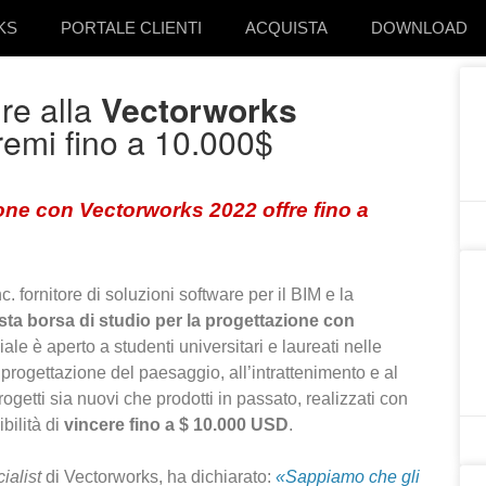
KS
PORTALE CLIENTI
ACQUISTA
DOWNLOAD
re alla
Vectorworks
emi fino a 10.000$
ione con Vectorworks 2022 offre fino a
 fornitore di soluzioni software per il BIM e la
sta borsa di studio per la progettazione con
le è aperto a studenti universitari e laureati nelle
la progettazione del paesaggio, all’intrattenimento e al
getti sia nuovi che prodotti in passato, realizzati con
bilità di
vincere fino a $ 10.000 USD
.
alist
di Vectorworks, ha dichiarato:
«Sappiamo che gli