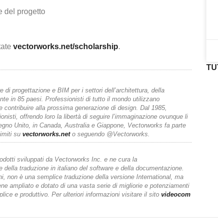
e del progetto
itate
vectorworks.net/scholarship
.
TU
e di progettazione e BIM per i settori dell’architettura, della
te in 85 paesi. Professionisti di tutto il mondo utilizzano
contribuire alla prossima generazione di design. Dal 1985,
nisti, offrendo loro la libertà di seguire l’immaginazione ovunque li
egno Unito, in Canada, Australia e Giappone, Vectorworks fa parte
imiti su
vectorworks.net
o seguendo @Vectorworks.
prodotti sviluppati da Vectorworks Inc. e ne cura la
e della traduzione in italiano del software e della documentazione.
i, non è una semplice traduzione della versione International, ma
ene ampliato e dotato di una vasta serie di migliorie e potenziamenti
ce e produttivo. Per ulteriori informazioni visitare il sito
videocom