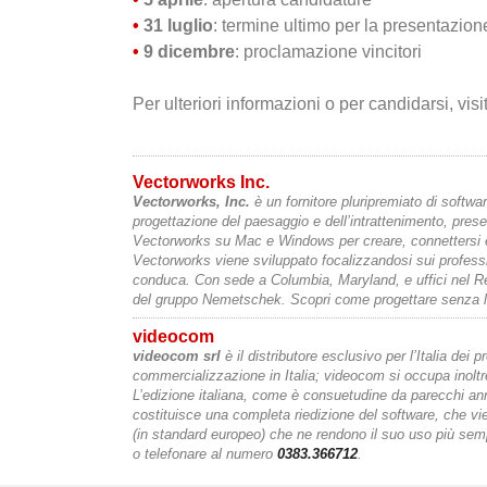
•
31 luglio
: termine ultimo per la presentazion
•
9 dicembre
: proclamazione vincitori
Per ulteriori informazioni o per candidarsi, vis
Vectorworks Inc.
Vectorworks, Inc.
è un fornitore pluripremiato di softwar
progettazione del paesaggio e dell’intrattenimento, presen
Vectorworks su Mac e Windows per creare, connettersi e 
Vectorworks viene sviluppato focalizzandosi sui professio
conduca. Con sede a Columbia, Maryland, e uffici nel R
del gruppo Nemetschek. Scopri come progettare senza l
videocom
videocom srl
è il distributore esclusivo per l’Italia dei 
commercializzazione in Italia; videocom si occupa inoltr
L’edizione italiana, come è consuetudine da parecchi ann
costituisce una completa riedizione del software, che vi
(in standard europeo) che ne rendono il suo uso più sempli
o telefonare al numero
0383.366712
.