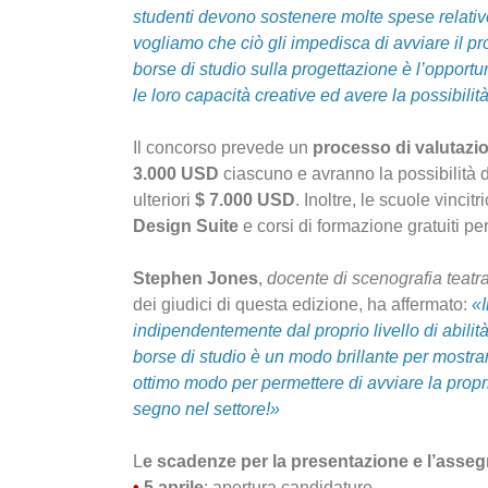
studenti devono sostenere molte spese relative 
vogliamo che ciò gli impedisca di avviare il pr
borse di studio sulla progettazione è l’opportun
le loro capacità creative ed avere la possibilità
Il concorso prevede un
processo di valutazio
3.000 USD
ciascuno e avranno la possibilità d
ulteriori
$ 7.000 USD
. Inoltre, le scuole vincit
Design Suite
e corsi di formazione gratuiti per
Stephen Jones
,
docente di scenografia teatra
dei giudici di questa edizione, ha affermato:
«I
indipendentemente dal proprio livello di abili
borse di studio è un modo brillante per mostrare
ottimo modo per permettere di avviare la propria
segno nel settore!»
L
e scadenze per la presentazione e l’asseg
•
5 aprile
: apertura candidature