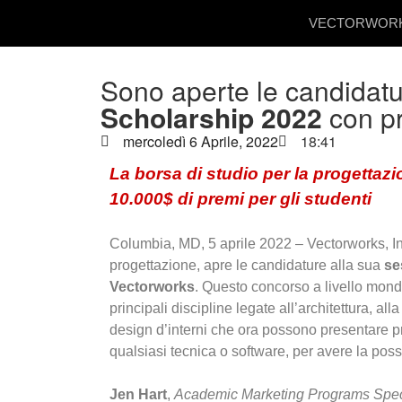
VECTORWOR
Sono aperte le candidatu
Scholarship 2022
con pr
mercoledì 6 Aprile, 2022
18:41
La borsa di studio per la progettaz
10.000$ di premi per gli studenti
Columbia, MD, 5 aprile 2022 – Vectorworks, Inc.
progettazione, apre le candidature alla sua
se
Vectorworks
. Questo concorso a livello mondia
principali discipline legate all’architettura, al
design d’interni che ora possono presentare pro
qualsiasi tecnica o software, per avere la possi
Jen Hart
,
Academic Marketing Programs Speci