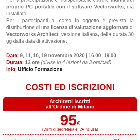
proprio PC portatile con il software Vectorworks
, già
installato.
Per i partecipanti al corso in oggetto è prevista la
distribuzione di una
licenza di valutazione aggiornata
di
Vectorworks Architect
, versione italiana, della durata 30
gg dalla data di attivazione.
Date
: 9, 11, 16, 19 novembre 2020 | 16.00- 19.00
Durata
: 12 ore
(divise in 4 lezioni da 3 ore/cad)
.
Info
:
Ufficio Formazione
COSTI ED ISCRIZIONI
Architetti iscritti
all’Ordine di Milano
95
€
(Diritti di segreteria e IVA inclusa)