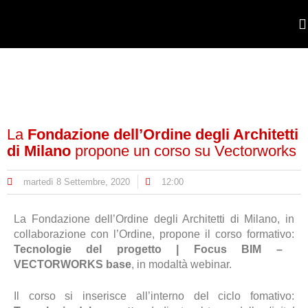
POR
La
Fondazione dell’Ordine degli Architetti
di Milano
propone un corso su Vectorworks
martedì 8 Settembre, 2020
12:00
La Fondazione dell’Ordine degli Architetti di Milano, in
collaborazione con l’Ordine, propone il corso formativo:
Tecnologie del progetto | Focus BIM –
VECTORWORKS base
, in modaltà webinar.
Il corso si inserisce all’interno del ciclo fomativo: