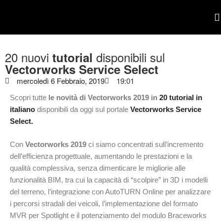
POR
20 nuovi
disponibili sul
tutorial
Vectorworks Service Select
mercoledì 6 Febbraio, 2019
19:01
Scopri tutte
le novità di Vectorworks 2019 in
20 tutorial in
italiano
disponibili da oggi sul portale
Vectorworks Service
Select.
Con
Vectorworks 2019
ci siamo concentrati sull’incremento
dell’efficienza progettuale, aumentando le prestazioni e la
qualità complessiva, senza dimenticare le migliorie alle
funzionalità BIM, tra cui la capacità di “scolpire” in 3D i modelli
del terreno, l’integrazione con AutoTURN Online per analizzare
i percorsi stradali dei veicoli, l’implementazione del formato
MVR per Spotlight e il potenziamento del modulo Braceworks