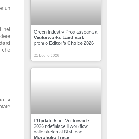
er un
i nel
Green Industry Pros assegna a
ndere
Vectorworks Landmark
il
ndard
premio
Editor’s Choice 2026
e che
21 Luglio 2026
.
io si
ntare
L’
Update 5
per Vectorworks
2026 ridefinisce il workflow
dallo sketch al BIM, con
Morpholio Trace