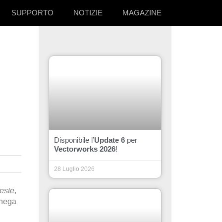
SUPPORTO
NOTIZIE
MAGAZINE
Disponibile l’
Update 6
per
Vectorworks 2026
!
28 Luglio 2026
ieste
,
Ghega