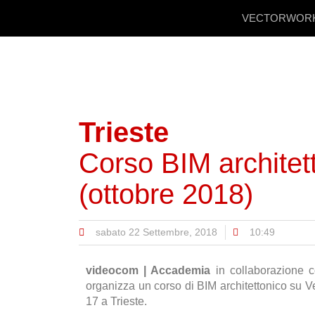
VECTORWOR
Trieste
Corso BIM architet
(ottobre 2018)
sabato 22 Settembre, 2018
10:49
videocom | Accademia
in collaborazione c
organizza un corso di BIM architettonico su Vec
17 a Trieste.