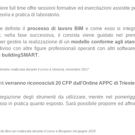
iere full time offre sessioni formative ed esercitazioni assistite p
eoria e pratica di laboratorio.
e definito il
processo di lavoro BIM
e come esso si integr
; nella fase successiva, il corsista viene guidato nel pre
r gestire la realizzazione di un
modello conforme agli sta
viso con altre figure professionali operanti con altri softwar
i
buildingSMART
.
Mennino realizzata durante il corso a Venezia, novembre 2017
nti
verranno riconosciuti 20 CFP dall’Ordine APPC di Trieste
piegazione degli strumenti da utilizzare, mentre nel pomerigg
esso in pratica quanto esposto. Sarà possibile proporre ed affro
rdo Beccari realizzata durante il corso a Bergamo nel giugno 2018