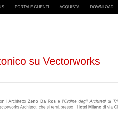
KS
PORTALE CLIENTI
ACQUISTA
DOWNLOAD
tonico su Vectorworks
on l’Architetto
Zeno Da Ros
e l’
Ordine degli Architetti di Tr
torworks Architect, che si terrà presso l’
Hotel Milano
di via 