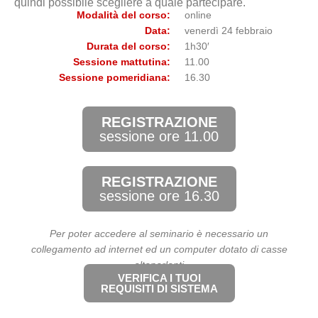
quindi possibile scegliere a quale partecipare.
Modalità del corso:
online
Data:
venerdì 24 febbraio
Durata del corso:
1h30′
Sessione mattutina:
11.00
Sessione pomeridiana:
16.30
REGISTRAZIONE
sessione ore 11.00
REGISTRAZIONE
sessione ore 16.30
Per poter accedere al seminario è necessario un
collegamento ad internet
ed un computer dotato di casse
altoparlanti
VERIFICA I TUOI
REQUISITI DI SISTEMA