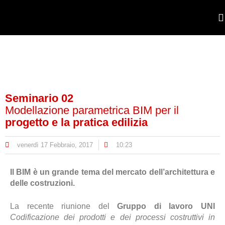
POR
Seminario 02
Modellazione parametrica BIM per il
progetto e la pratica edilizia
venerdì 17 Febbraio, 2017
10:23
Il BIM è un grande tema del mercato dell’architettura e
delle costruzioni.
La recente riunione del
Gruppo di lavoro UNI
Codificazione dei prodotti e dei processi costruttivi in