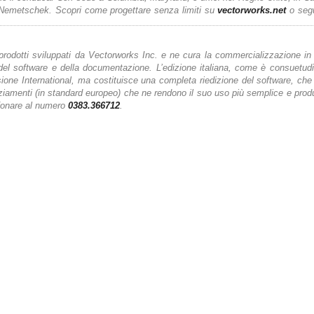
 Nemetschek. Scopri come progettare senza limiti su
vectorworks.net
o seg
i prodotti sviluppati da Vectorworks Inc. e ne cura la commercializzazione in I
o del software e della documentazione. L’edizione italiana, come è consuetud
ione International, ma costituisce una completa riedizione del software, che
nziamenti (in standard europeo) che ne rendono il suo uso più semplice e produ
fonare al numero
0383.366712
.