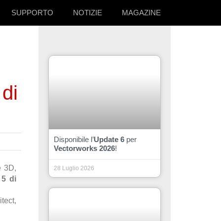
SUPPORTO
NOTIZIE
MAGAZINE
di
Disponibile l’
Update 6
per
Vectorworks 2026
!
e 3D,
28 Luglio 2026
 5 di
tect,