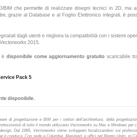
D/BIM che permette di realizzare disegni tecnici in 2D, ma 
e, grazie al Database e al Foglio Elettronico integrati, è poss
alati dagli utenti e migliora la compatibilità con i sistemi opera
r Vectorworks 2015.
o è
disponibile come aggiornamento gratuito
scaricabile tr
Service Pack 5
te disponibile.
are di progettazione e BIM per i settori dell’architettura, della progettazio
Professionisti di tutto il mondo utilizzano Vectorworks su Mac e Windows per c
 design. Dal 1985, Vectorworks viene sviluppato focalizzandosi sui professio
que li conduca. Con sede a Columbia, Maryland, e uffici nel Regno Unito, in C