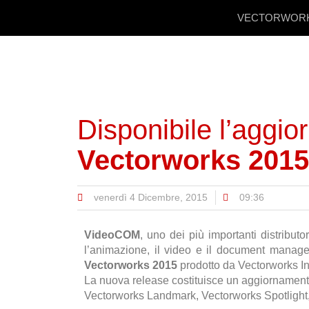
VECTORWOR
Disponibile l’aggi
Vectorworks 2015
venerdì 4 Dicembre, 2015
09:36
VideoCOM
, uno dei più importanti distributo
l’animazione, il video e il document manag
Vectorworks 2015
prodotto da Vectorworks In
La nuova release costituisce un aggiornament
Vectorworks Landmark, Vectorworks Spotlight