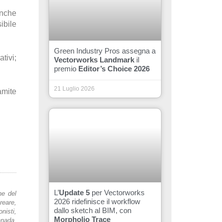
anche
ibile
Green Industry Pros assegna a
tivi;
Vectorworks Landmark
il
premio
Editor’s Choice 2026
21 Luglio 2026
amite
L’
Update 5
per Vectorworks
ne del
2026 ridefinisce il workflow
reare,
dallo sketch al BIM, con
nisti,
Morpholio Trace
anada,