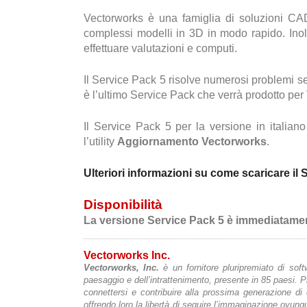
Vectorworks è una famiglia di soluzioni CA
complessi modelli in 3D in modo rapido. Inoltr
effettuare valutazioni e computi.
Il Service Pack 5 risolve numerosi problemi segn
è l’ultimo Service Pack che verrà prodotto pe
Il Service Pack 5 per la versione in italian
l’utility
Aggiornamento Vectorworks
.
Ulteriori informazioni su come scaricare il 
Disponibilità
La versione Service Pack 5 è immediatamen
Vectorworks Inc.
Vectorworks, Inc.
è un fornitore pluripremiato di softw
paesaggio e dell’intrattenimento, presente in 85 paesi. 
connettersi e contribuire alla prossima generazione di
offrendo loro la libertà di seguire l’immaginazione ovun