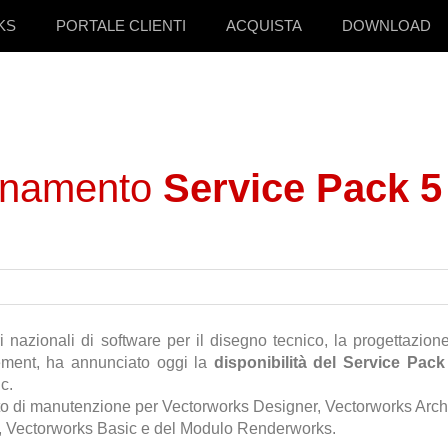
KS
PORTALE CLIENTI
ACQUISTA
DOWNLOAD
ornamento
Service Pack 5
ri nazionali di software per il disegno tecnico, la progettazion
ement, ha annunciato oggi la
disponibilità del Service Pack
c.
o di manutenzione per Vectorworks Designer, Vectorworks Archi
, Vectorworks Basic e del Modulo Renderworks.