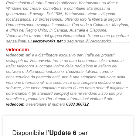
Professionisti di tutto il mondo utilizzano Vectorworks su Mac e
Windows per creare, connettersi e contribuire alla prossima
generazione di design. Dal 1985, Vectorworks viene sviluppato
focalizzandosi sui professionisti, offrendo loro la libertà di seguire
l’immaginazione ovunque li conduca. Con sede a Columbia, Maryland,
e uffici nel Regno Unito, in Canada, Australia e Giappone,
Vectorworks fa parte del gruppo Nemetschek. Scopri come progettare
senza limiti su
vectorworks.net
o seguendo @Vectorworks.
videocom
videocom srl
è il distributore esclusivo per l’Italia dei prodotti
sviluppati da Vectorworks Inc. e ne cura la commercializzazione in
Italia; videocom si occupa inoltre della traduzione in italiano del
software e della documentazione. L’edizione italiana, come è
consuetudine da parecchi anni, non è una semplice traduzione della
versione International, ma costituisce una completa riedizione del
software, che viene ampliato e dotato di una vasta serie di migliorie e
potenziamenti (in standard europeo) che ne rendono il suo uso più
semplice e produttivo. Per ulteriori informazioni visitare il sito
videocom
o telefonare al numero
0383.366712
.
Disponibile l’
Update 6
per