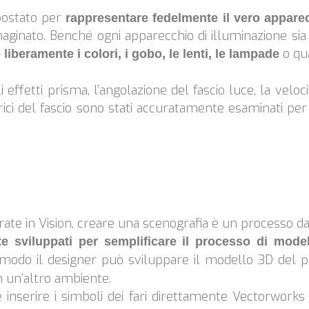
mpostato per
rappresentare fedelmente il vero appare
inato. Benché ogni apparecchio di illuminazione sia do
o qua
liberamente i colori, i gobo, le lenti, le lampade
 effetti prisma, l’angolazione del fascio luce, la velocit
rici del fascio sono stati accuratamente esaminati per
grate in Vision, creare una scenografia è un processo d
e sviluppati per semplificare il processo di mode
 modo il designer può sviluppare il modello 3D del p
n un’altro ambiente.
 inserire i simboli dei fari direttamente Vectorworks 