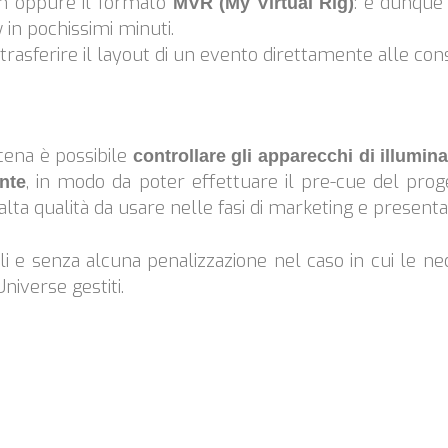
ion oppure il formato
: è dunque 
MVR
(My Virtual Rig)
w in pochissimi minuti.
 trasferire il layout di un evento direttamente alle co
cena è possibile
controllare gli apparecchi di illumin
, in modo da poter effettuare il pre-cue del proget
ante
alta qualità da usare nelle fasi di marketing e present
li e senza alcuna penalizzazione nel caso in cui le n
niverse gestiti.