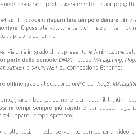
 vuole realizzare professionalmente i suoi progett
o spettacolo possono
utiliz
risparmiare tempo e denaro
. È possibile valutare le illuminazioni, le movi
montare
onte al proprio schermo.
, Vision è in grado di rappresentare l’animazione delle
, incluse
ior parte delle console
DMX
MA Lighting, Ho
ati
o
su connessione Ethernet.
ArtNET
sACN NET
grazie al supporto
per
e offline
onPC
hog3, MA Light
onteggiare i budget sempre più ridotti, il lighting d
: è per questa ragione
ssi in tempi sempre più rapidi
 sviluppare i propri spettacoli.
ntrollo luci, i media server, le componenti video e