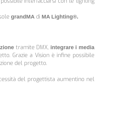
possibile interfacciarsi con le lighting
nsole
di
grandMA
MA Lighting®.
tramite DMX,
azione
integrare i media
to. Grazie a Vision è infine possibile
azione del progetto.
ecessità del progettista aumentino nel