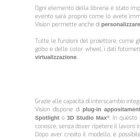
Ogni elemento della libreria è stato i
evento sarà proprio come lo avete immag
Vision permette anche di
personalizzare 
Tutte le funzioni del proiettore, come gli
gobo e delle color wheel, i dati fotomet
.
virtualizzazione
Mark Brickman | Empire State Building LightShow
Grazie alle capacità di interscambio inte
Vision dispone di
plug-in appositament
o
. In questo
Spotlight
3D Studio Max
®
conosce, senza dover ripetere il lavoro i
Dopo aver creato il modello, è possibile