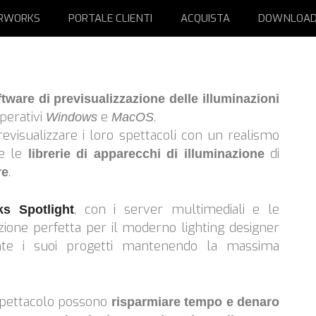
RWORKS
PORTALE CLIENTI
ACQUISTA
DOWNLOA
tware di previsualizzazione delle illuminazioni
perativi
e
.
Windows
MacOS
previsualizzare i loro spettacoli con un realismo
he le
di
librerie di apparecchi di illuminazione
.
re
, con i server multimediali e le
ks Spotlight
uzione perfetta per il moderno lighting designer
ente i suoi progetti mantenendo la massima
o spettacolo possono
risparmiare tempo e denaro