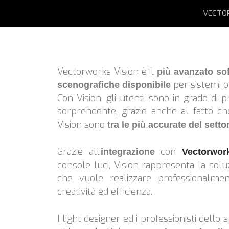
VECTO
Vectorworks Vision è il
più avanzato sof
per sistemi o
scenografiche disponibile
Con Vision, gli utenti sono in grado di 
sorprendente, grazie anche al fatto c
Vision sono
tra le più accurate del setto
Grazie all’
con
integrazione
Vectorwor
console luci, Vision rappresenta la sol
che vuole realizzare professionalm
creatività ed efficienza.
I light designer ed i professionisti dell