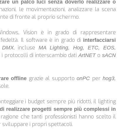
zare un palco luci senza doverlo realizzare o
inazioni, le movimentazioni, analizzare la scena
ente di fronte al proprio schermo.
indows, Vision è in grado di rappresentare
fedeltà. Il software è in grado di
interfacciarsi
, incluse
DMX
MA Lighting, Hog, ETC, EOS,
 protocolli di interscambio dati
o
ArtNET
sACN
grazie al supporto
per
are offline
onPC
hog3,
ole.
nteggiare i budget sempre più ridotti, il lighting
 di realizzare progetti sempre più complessi in
ragione che tanti professionisti hanno scelto il
 sviluppare i propri spettacoli.