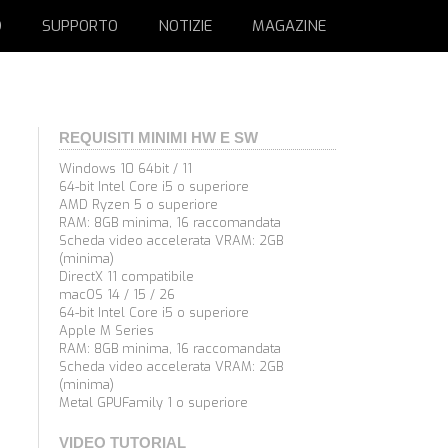
D
SUPPORTO
NOTIZIE
MAGAZINE
REQUISITI MINIMI HW E SW
Windows 10 64bit / 11
64-bit Intel Core i5 o superiore
AMD Ryzen 5 o superiore
RAM: 8GB minima, 16 raccomandata
Scheda video accelerata VRAM: 2GB
(minima)
DirectX 11 compatibile
macOS 14 / 15 / 26
64-bit Intel Core i5 o superiore
Apple M Series
RAM: 8GB minima, 16 raccomandata
Scheda video accelerata VRAM: 2GB
(minima)
Metal GPUFamily 1 o superiore
VIDEO TUTORIAL