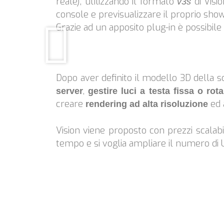
reale), utilizzando il formato
di Vis
v3s
console e previsualizzare il proprio sho
Grazie ad un apposito plug-in è possibile
Dopo aver definito il modello 3D della s
,
server
gestire luci a testa fissa o rot
creare
ed 
rendering ad alta risoluzione
Vision viene proposto con prezzi scalabi
tempo e si voglia ampliare il numero di U