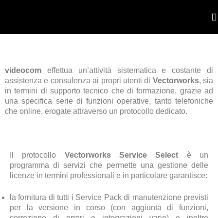
POR
videocom
effettua un’attività sistematica e costante di
assistenza e consulenza ai propri utenti di
Vectorworks
, sia
in termini di supporto tecnico che di formazione, grazie ad
una specifica serie di funzioni operative, tanto telefoniche
che online, erogate attraverso un protocollo dedicato.
Il protocollo
Vectorworks Service Select
è un
programma di servizi che permette una gestione delle
licenze in termini professionali e in particolare garantisce:
la fornitura di tutti i Service Pack di manutenzione previsti
per la versione in corso (con aggiunta di funzioni,
correzione di errori e integrazioni varie) e inoltre